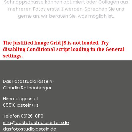
Schnappschüsse können optimiert oder Collagen aus
mehreren Fotos erstellt werden. Sprechen Sie uns
gerne an, wir beraten Sie, was möglich ist.
The Justified Image Grid JS is not loaded. Try
disabling Conditional script loading in the General
settings.
Das Fotostudio Idstein ·
Claudia Rothenberger
Himmelsgasse 1
65510 Idstein/Ts.
Telefon 06126-8119
info@dasfotostudioidstein.de
dasfotostudioidstein.de