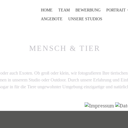
HOME
TEAM
BEWERBUNG
PORTRAIT
ANGEBOTE
UNSERE STUDIOS
MENSCH & TIER
oder auch Exoten. Ob groß oder klein, wir fotografieren Ihre tierischen
men in unserem Studio oder Outdoor. Durch unsere Erfahrung und Ei
sogar in für die Tiere ungewohnter Umgebung einzigartige und natürlich