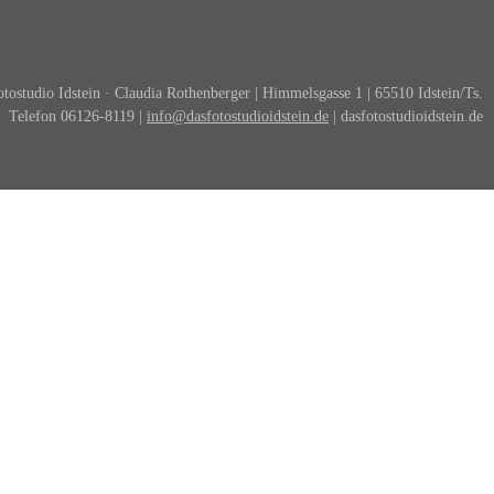
tostudio Idstein · Claudia Rothenberger | Himmelsgasse 1 | 65510 Idstein/Ts.
Telefon 06126-8119 |
info@dasfotostudioidstein.de
| dasfotostudioidstein.de